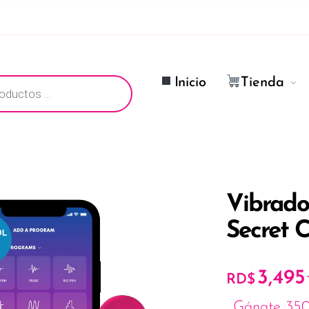
ductos
Inicio
Tienda
Vibrado
Secret 
3,495
RD$
Gánate 350