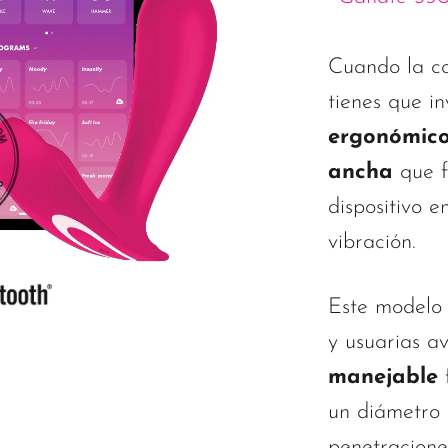
Cuando la co
tienes que i
ergonómic
ancha
que fa
dispositivo 
vibración.
Este modelo 
y usuarias a
manejable
f
un diámetro
penetracione