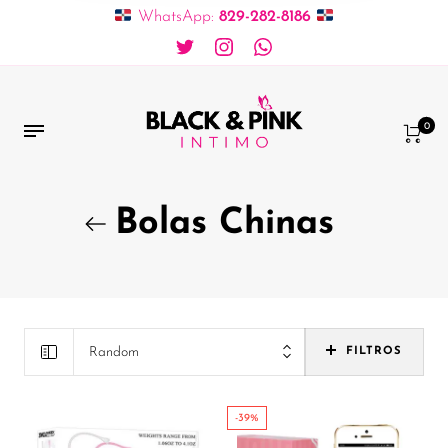
WhatsApp:
829-282-8186
0
Bolas Chinas
Random
FILTROS
-39%