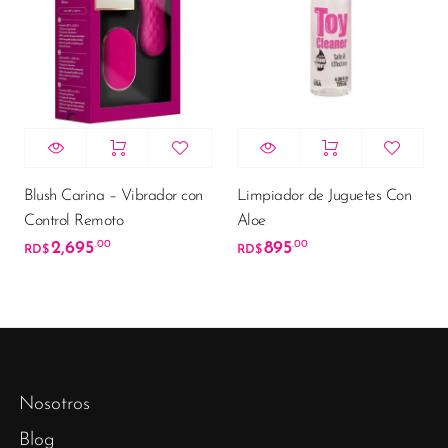
Blush Carina – Vibrador con
Limpiador de Juguetes Con
Control Remoto
Aloe
2,695
895
.00
.00
RD$
RD$
Nosotros
Blog