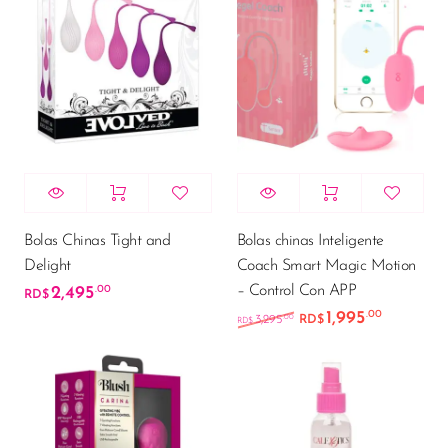
Bolas Chinas Tight and
Bolas chinas Inteligente
Delight
Coach Smart Magic Motion
– Control Con APP
2,495
.00
RD$
1,995
.00
El precio original e
El precio
.00
3,295
RD$
RD$