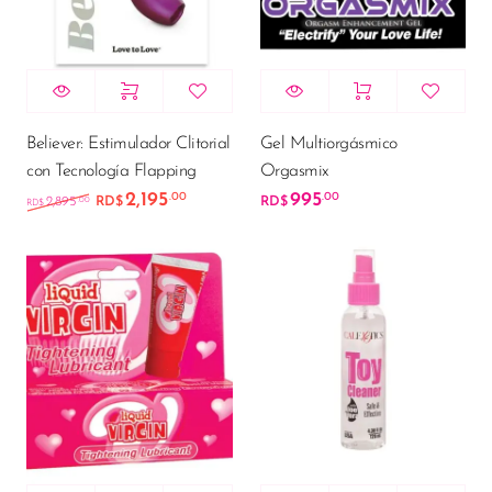
Believer: Estimulador Clitorial
Gel Multiorgásmico
con Tecnología Flapping
Orgasmix
2,195
995
.00
.00
El precio original era: RD$2,895.00.
El precio actual es: RD$2,195.00.
.00
2,895
RD$
RD$
RD$