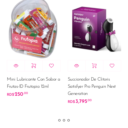
Mini Lubricante Con Sabor a
Succionador De Clitoris
Frutas-ID Frutopia 12ml
Satisfyer Pro Penguin Next
Generation
250
.00
RD$
3,795
.00
RD$