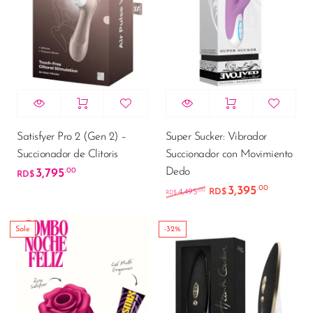
Satisfyer Pro 2 (Gen 2) –
Super Sucker: Vibrador
Succionador de Clitoris
Succionador con Movimiento
Dedo
3,795
.00
RD$
3,395
.00
El precio original e
El preci
.00
4,495
RD$
RD$
Sale
-32%