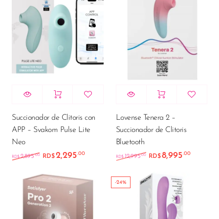
Succionador de Clitoris con
Lovense Tenera 2 –
APP – Svakom Pulse Lite
Succionador de Clitoris
Neo
Bluetooth
2,295
8,995
.00
.00
El precio original era: RD$2,895.00.
El precio actual es: RD$2,295.00.
El precio original e
El preci
.00
.00
2,895
RD$
12,995
RD$
RD$
RD$
-24%