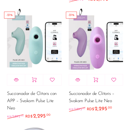
-21%
-21%
Succionador de Clitoris con
Succionador de Clitoris –
APP – Svakom Pulse Lite
Svakom Pulse Lite Neo
Neo
2,295
.00
El precio original e
El preci
.00
2,895
RD$
RD$
2,295
.00
El precio original era: RD$2,895.00.
El precio actual es: RD$2,295.00.
.00
2,895
RD$
RD$