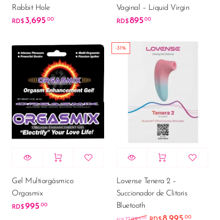
Rabbit Hole
Vaginal – Liquid Virgin
3,695
895
.00
.00
RD$
RD$
-31%
Gel Multiorgásmico
Lovense Tenera 2 –
Orgasmix
Succionador de Clitoris
Bluetooth
995
.00
RD$
8,995
.00
El precio original e
El preci
.00
12,995
RD$
RD$