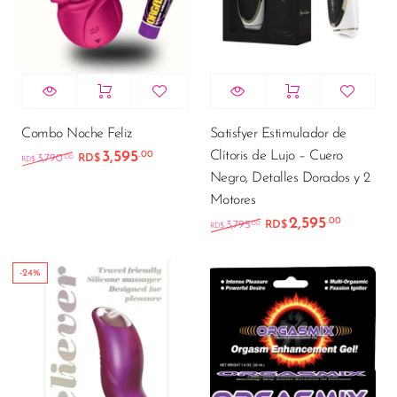
Combo Noche Feliz
Satisfyer Estimulador de
Clítoris de Lujo – Cuero
3,595
.00
El precio original era: RD$3,790.00.
El precio actual es: RD$3,595.00.
.00
3,790
RD$
RD$
Negro, Detalles Dorados y 2
Motores
2,595
.00
El precio original e
El preci
.00
3,795
RD$
RD$
-24%