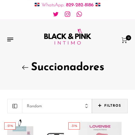
WhatsApp:
829-282-8186
0
Succionadores
Random
FILTROS
-21%
-31%