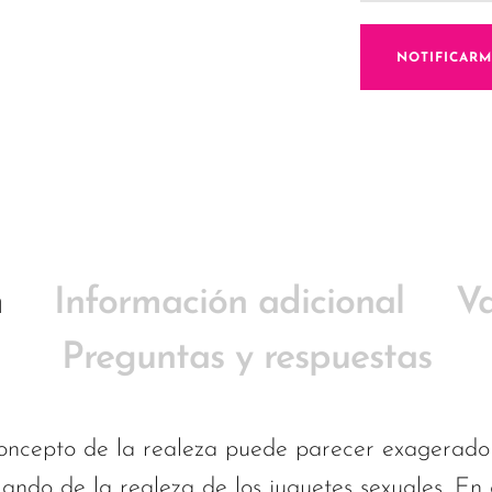
NOTIFICAR
n
Información adicional
Va
Preguntas y respuestas
concepto de la realeza puede parecer exagerado
ndo de la realeza de los juguetes sexuales. En e