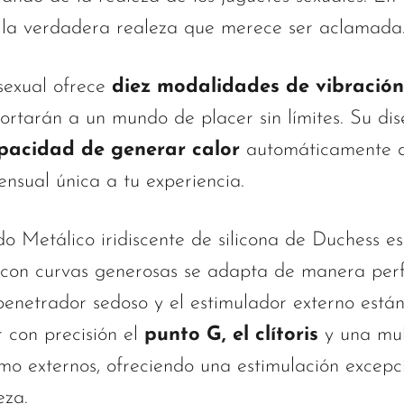
 la verdadera realeza que merece ser aclamada
sexual ofrece
diez modalidades de vibración
ortarán a un mundo de placer sin límites. Su d
pacidad de generar calor
automáticamente du
nsual única a tu experiencia.
do Metálico iridiscente de silicona de Duchess e
o con curvas generosas se adapta de manera per
penetrador sedoso y el estimulador externo está
 con precisión el
punto G, el clítoris
y una mul
omo externos, ofreciendo una estimulación excepc
eza.