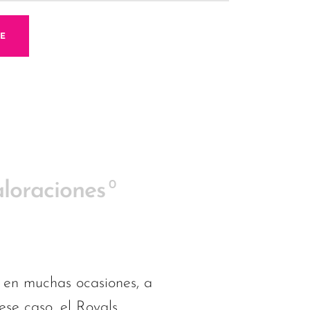
ME
0
loraciones
 en muchas ocasiones, a
se caso, el Royals