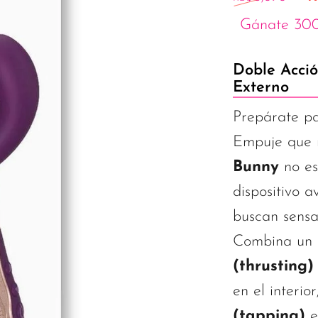
Gánate 300
Doble Acció
Externo
Prepárate pa
Empuje que r
Bunny
no es
dispositivo 
buscan sensa
Combina un 
(thrusting)
en el interio
(tapping)
e