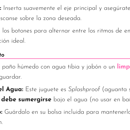
:
Inserta suavemente el eje principal y asegúrat
escanse sobre la zona deseada.
los botones para alternar entre los ritmos de e
ión ideal.
to
 paño húmedo con agua tibia y jabón o un
limp
guardar.
el Agua:
Este juguete es
Splashproof
(aguanta s
debe sumergirse
bajo el agua (no usar en ba
:
Guárdalo en su bolsa incluida para mantenerlo 
n.