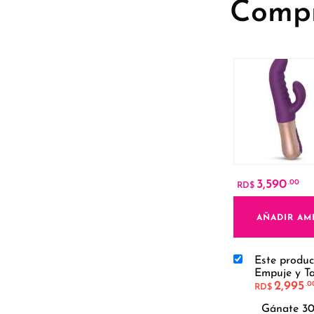
Compra
3,590
.00
RD$
AÑADIR AM
Este produc
Empuje y T
2,995
.0
RD$
Gánate 30