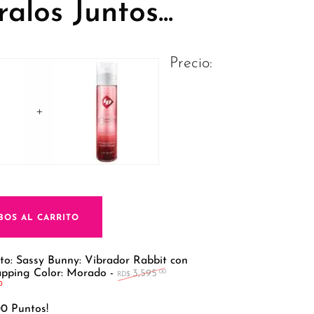
los Juntos...
Precio:
+
BOS AL CARRITO
to: Sassy Bunny: Vibrador Rabbit con
El precio original era: RD$3,5
apping Color: Morado
-
3,595
.00
RD$
El precio actual es: RD$2,995.00.
0
0 Puntos!