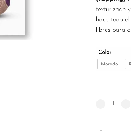
texturizado 
hace todo el
libres para di
Color
Morado
Sassy Bunny: Vi