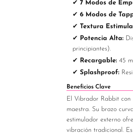
✔
7 Modos de Empu
✔
6 Modos de Tapp
✔
Textura Estimula
✔
Potencia Alta:
Dis
principiantes).
✔
Recargable:
45 mi
✔
Splashproof:
Resi
Beneficios Clave
El Vibrador Rabbit co
maestra. Su brazo curva
estimulador externo of
vibración tradicional. E