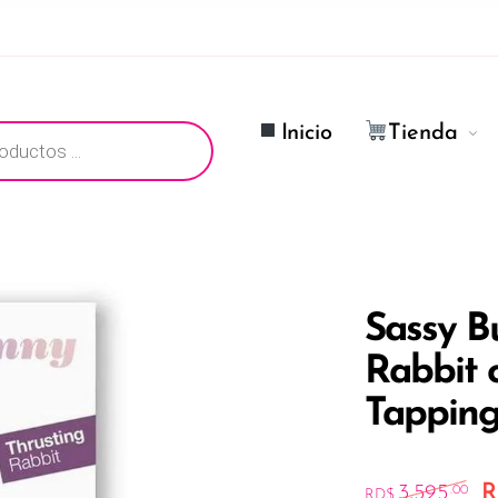
ductos
Inicio
Tienda
Sassy B
Rabbit 
Tappin
El
R
3,595
.00
RD$