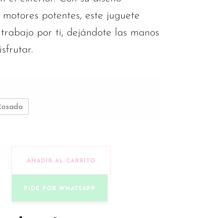
y motores potentes, este juguete
 trabajo por ti, dejándote las manos
sfrutar.
Rosado
AÑADIR AL CARRITO
brador Rabbit con Empuje y Tapping cantidad
PIDE POR WHATSAPP