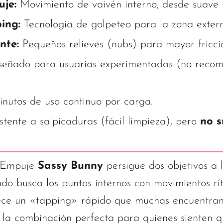
je:
Movimiento de vaivén interno, desde suave h
ing:
Tecnología de golpeteo para la zona exter
nte:
Pequeños relieves (nubs) para mayor fricci
eñado para usuarias experimentadas (no reco
nutos de uso continuo por carga.
stente a salpicaduras (fácil limpieza), pero
no s
n Empuje
Sassy Bunny
persigue dos objetivos a l
do busca los puntos internos con movimientos rít
rece un «tapping» rápido que muchas encuentran
s la combinación perfecta para quienes sienten q