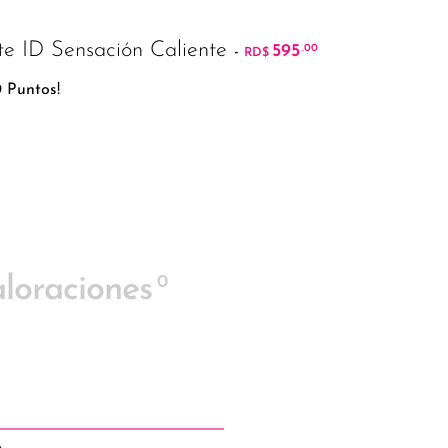
te ID Sensación Caliente
595
.00
-
RD$
 Puntos!
0
loraciones