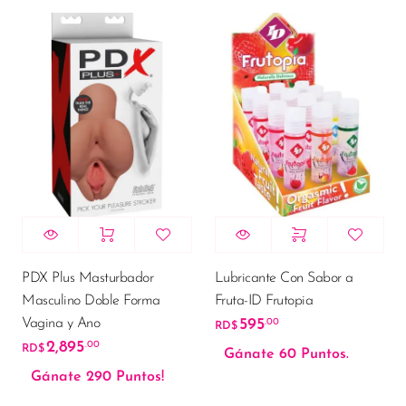
PDX Plus Masturbador
Lubricante Con Sabor a
Masculino Doble Forma
Fruta-ID Frutopia
Vagina y Ano
595
.00
RD$
2,895
.00
RD$
Gánate 60 Puntos.
Gánate 290 Puntos!