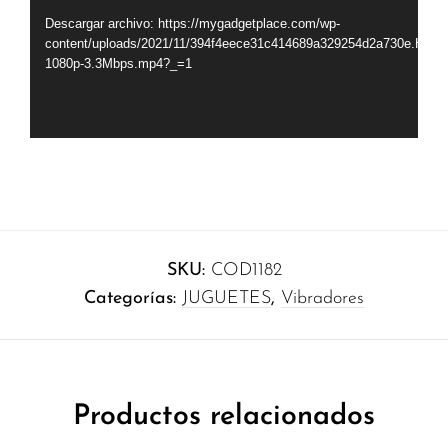
Descargar archivo: https://mygadgetplace.com/wp-
content/uploads/2021/11/394f4eece31c414689a329254d2a730e.HD-
1080p-3.3Mbps.mp4?_=1
SKU:
COD1182
Categorías:
JUGUETES
,
Vibradores
Productos relacionados