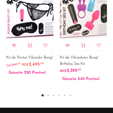
Kit de Pantys Vibrador Bang!
Kit de Vibradores Bang!
Birthday Sex Kit
2,495
.00
El precio original era: RD$2,895.00.
El precio actual es: RD$2,495.00.
.00
2,895
RD$
RD$
2,395
.00
RD$
Gánate 250 Puntos!
Gánate 240 Puntos!