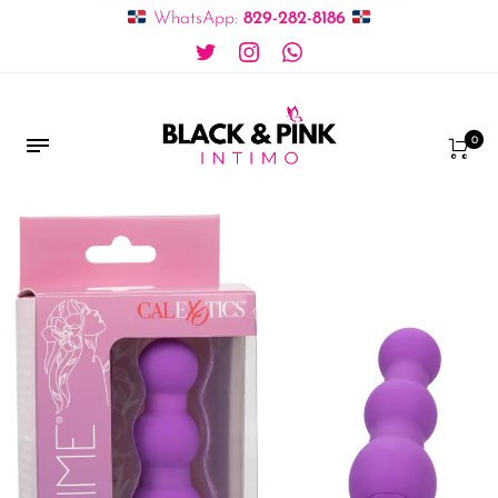
WhatsApp:
829-282-8186
0