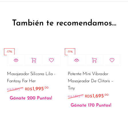
También te recomendamos…
-17%
-11%
Masajeador Silicona Lila -
Potente Mini Vibrador
Fantasy For Her
Masajeador De Clitoris –
Tiny
1,995
.00
El precio original era: RD$2,395.00.
El precio actual es: RD$1,995.00.
.00
2,395
RD$
RD$
1,695
.00
El precio original er
El precio
.00
1,895
RD$
RD$
Gánate 200 Puntos!
Gánate 170 Puntos!