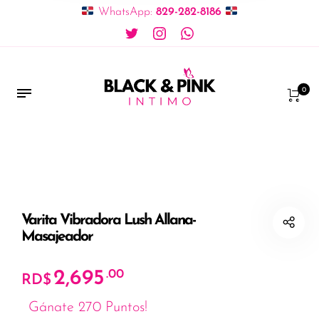
WhatsApp:
829-282-8186
0
Varita Vibradora Lush Allana-
Masajeador
2,695
.00
RD$
Gánate 270 Puntos!