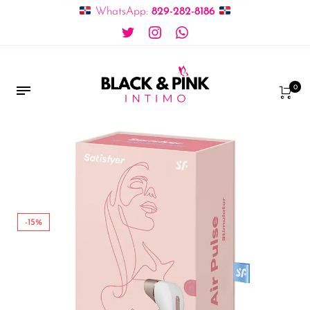
WhatsApp:
829-282-8186
0
-15%