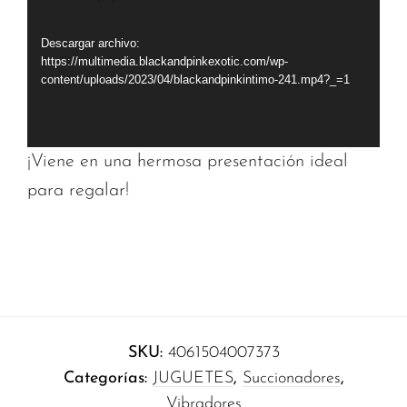
vídeo
Descargar archivo:
https://multimedia.blackandpinkexotic.com/wp-
content/uploads/2023/04/blackandpinkintimo-241.mp4?_=1
¡Viene en una hermosa presentación ideal
para regalar!
SKU:
4061504007373
Categorías:
JUGUETES
,
Succionadores
,
Vibradores