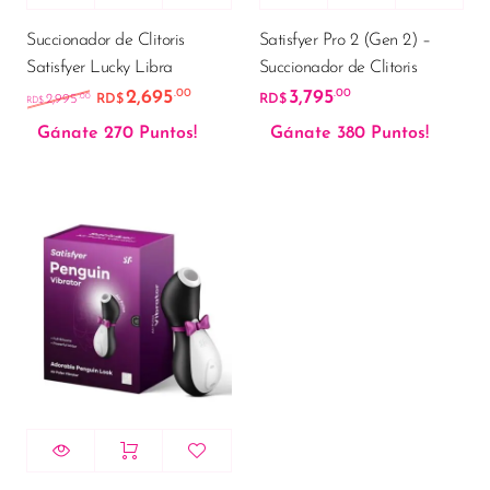
Succionador de Clitoris
Satisfyer Pro 2 (Gen 2) –
Satisfyer Lucky Libra
Succionador de Clitoris
2,695
3,795
.00
.00
El precio original era: RD$2,995.00.
El precio actual es: RD$2,695.00.
.00
2,995
RD$
RD$
RD$
Gánate 270 Puntos!
Gánate 380 Puntos!