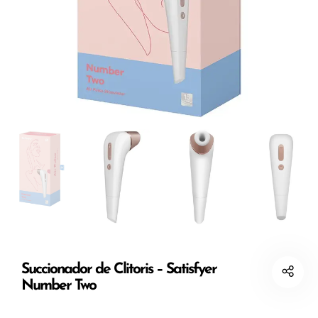
Succionador de Clitoris – Satisfyer
Number Two