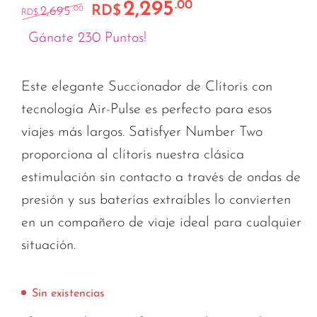
2,295
.00
El precio original era: RD$2,695.00.
El precio actual es:
RD$
2,695
.00
RD$
Gánate 230 Puntos!
Este elegante Succionador de Clítoris con
tecnología Air-Pulse es perfecto para esos
viajes más largos. Satisfyer Number Two
proporciona al clítoris nuestra clásica
estimulación sin contacto a través de ondas de
presión y sus baterías extraíbles lo convierten
en un compañero de viaje ideal para cualquier
situación.
Sin existencias