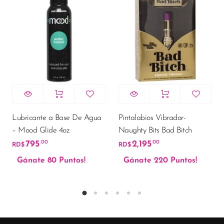
Lubricante a Base De Agua
Pintalabios Vibrador-
– Mood Glide 4oz
Naughty Bits Bad Bitch
795
2,195
.00
.00
RD$
RD$
Gánate 80 Puntos!
Gánate 220 Puntos!