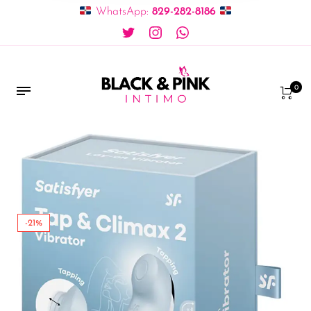
WhatsApp:
829-282-8186
0
-21%