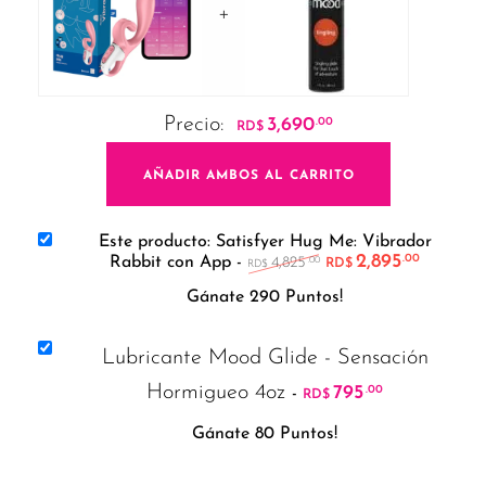
+
Precio:
3,690
.00
RD$
AÑADIR AMBOS AL CARRITO
Este producto: Satisfyer Hug Me: Vibrador
El precio original er
2,895
El preci
.00
Rabbit con App
-
4,825
.00
RD$
RD$
Gánate 290 Puntos!
Lubricante Mood Glide - Sensación
Hormigueo 4oz
795
.00
-
RD$
Gánate 80 Puntos!