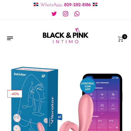
WhatsApp:
829-282-8186
0
-40%