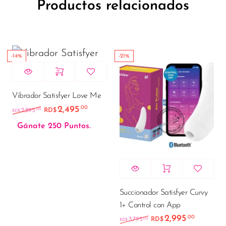
Productos relacionados
-14%
-21%
Vibrador Satisfyer Love Me
2,495
.00
El precio original era: RD$2,895.00.
El precio actual es: RD$2,495.00.
.00
2,895
RD$
RD$
Gánate 250 Puntos.
Succionador Satisfyer Curvy
1+ Control con App
2,995
.00
El precio original e
El preci
.00
3,795
RD$
RD$