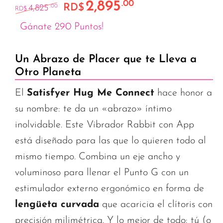
2,895
.00
El precio original era: RD$4,825.00.
El precio actual es:
RD$
4,825
.00
RD$
Gánate 290 Puntos!
Un Abrazo de Placer que te Lleva a
Otro Planeta
El
Satisfyer Hug Me Connect
hace honor a
su nombre: te da un «abrazo» íntimo
inolvidable. Este Vibrador Rabbit con App
está diseñado para las que lo quieren todo al
mismo tiempo. Combina un eje ancho y
voluminoso para llenar el Punto G con un
estimulador externo ergonómico en forma de
lengüeta curvada
que acaricia el clítoris con
precisión milimétrica. Y lo mejor de todo: tú (o