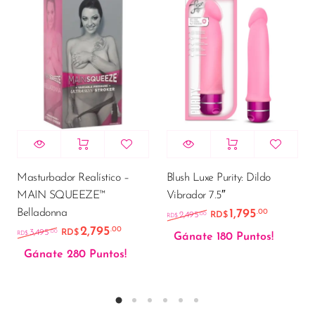
Masturbador Realístico –
Blush Luxe Purity: Dildo
MAIN SQUEEZE™
Vibrador 7.5″
Belladonna
1,795
.00
El precio original e
El precio
.00
2,495
RD$
RD$
2,795
.00
El precio original era: RD$3,495.00.
El precio actual es: RD$2,795.00.
.00
3,495
RD$
RD$
Gánate 180 Puntos!
Gánate 280 Puntos!