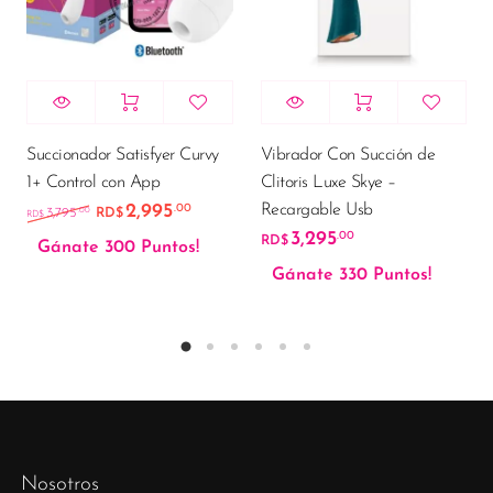
Succionador Satisfyer Curvy
Vibrador Con Succión de
1+ Control con App
Clitoris Luxe Skye –
Recargable Usb
2,995
.00
El precio original era: RD$3,795.00.
El precio actual es: RD$2,995.00.
.00
3,795
RD$
RD$
3,295
.00
RD$
Gánate 300 Puntos!
Gánate 330 Puntos!
Nosotros