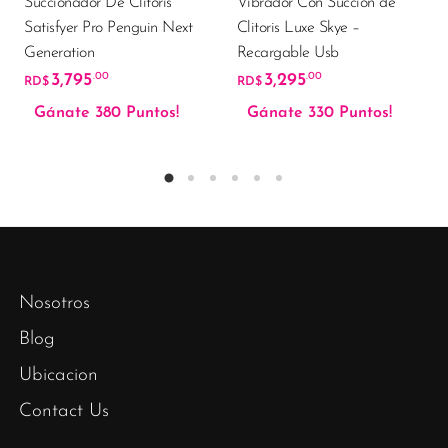
Succionador De Clitoris
Vibrador Con Succión de
Satisfyer Pro Penguin Next
Clitoris Luxe Skye –
Generation
Recargable Usb
3,795
3,295
.00
.00
RD$
RD$
Gánate 380 Puntos!
Gánate 330 Puntos!
Nosotros
Blog
Ubicacion
Contact Us