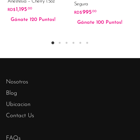
Anestesia – Cherry 1.5oz
5
Segura
1,195
.00
RD$
995
.00
RD$
Gánate 120 Puntos!
Gánate 100 Puntos!
Nosotros
Blog
Ubicacion
Contact Us
FAQs