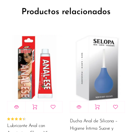
Productos relacionados
Ducha Anal de Silicona –
Valorado
Lubricante Anal con
con
Higiene Íntima Suave y
4.50
de