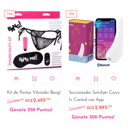
-14%
-21%
Kit de Pantys Vibrador Bang!
Succionador Satisfyer Curvy
1+ Control con App
2,495
.00
El precio original era: RD$2,895.00.
El precio actual es: RD$2,495.00.
.00
2,895
RD$
RD$
2,995
.00
El precio original e
El preci
.00
3,795
RD$
RD$
Gánate 250 Puntos!
Gánate 300 Puntos!