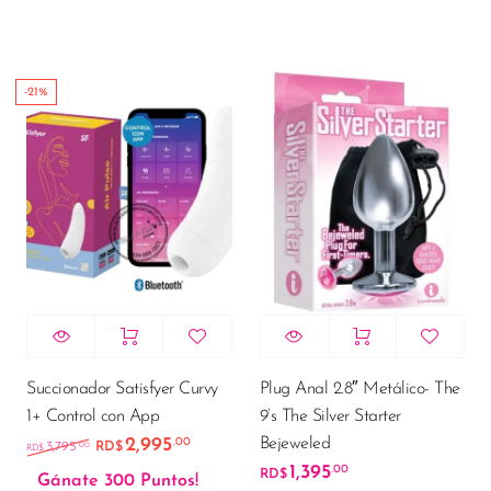
-21%
Succionador Satisfyer Curvy
Plug Anal 2.8″ Metálico- The
1+ Control con App
9’s The Silver Starter
Bejeweled
2,995
.00
El precio original era: RD$3,795.00.
El precio actual es: RD$2,995.00.
.00
3,795
RD$
RD$
1,395
.00
RD$
Gánate 300 Puntos!