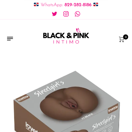
WhatsApp:
829-282-8186
0