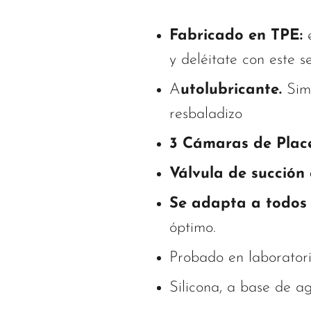
Fabricado en TPE:
e
y deléitate con este 
A
utolubricante.
Simp
resbaladizo
3 Cámaras de Place
Válvula de succión 
Se adapta a todos 
óptimo.
Probado en laboratori
Silicona, a base de ag