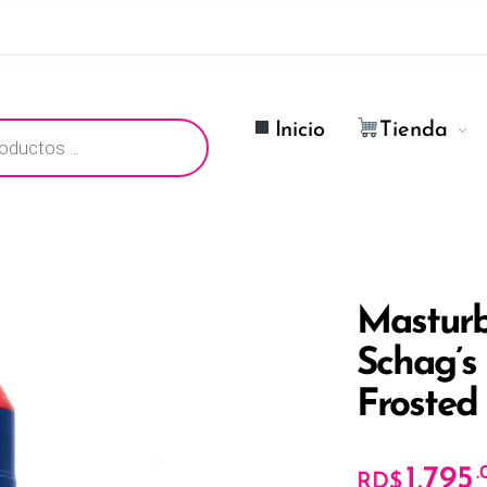
ductos
Inicio
Tienda
Masturb
Schag’s 
Frosted
1,795
.
RD$