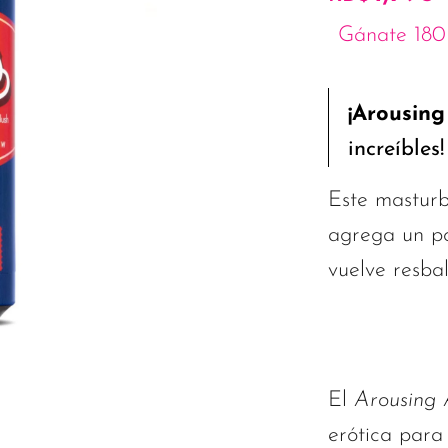
Gánate 180 
¡Arousing
increíbles!
Este masturb
agrega un po
vuelve resbal
El
Arousing 
erótica para 