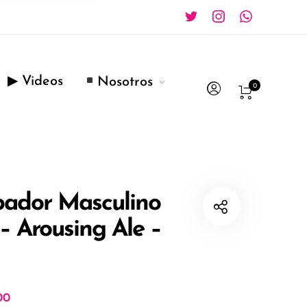
▶ Videos
Nosotros
0
ador Masculino
– Arousing Ale –
00