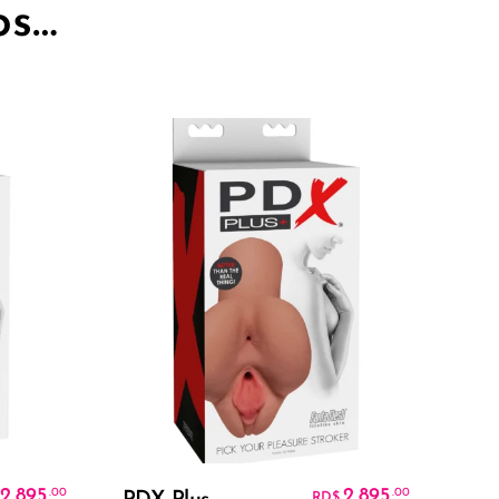
os…
Añadir Al Carrito
2,895
2,895
.00
.00
RD$