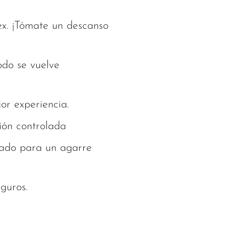
tex. ¡Tómate un descanso
do se vuelve
r experiencia.
ión controlada
ado para un agarre
guros.