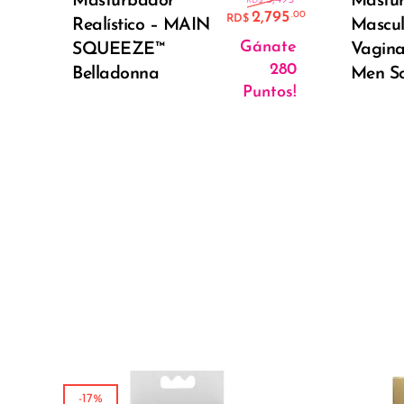
Masturbador
Mastu
RD$
2,795
.00
RD$
Realístico – MAIN
Mascul
El precio act
Gánate
SQUEEZE™
Vagina
280
Belladonna
Men So
Puntos!
-17%