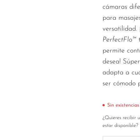
cámaras dife
para masajes
versatilidad.
PerfectFlo™
t
permite cont
desea! Súper 
adapta a cua
ser cómodo p
Sin existencias
¿Quieres recibir 
estar disponible?