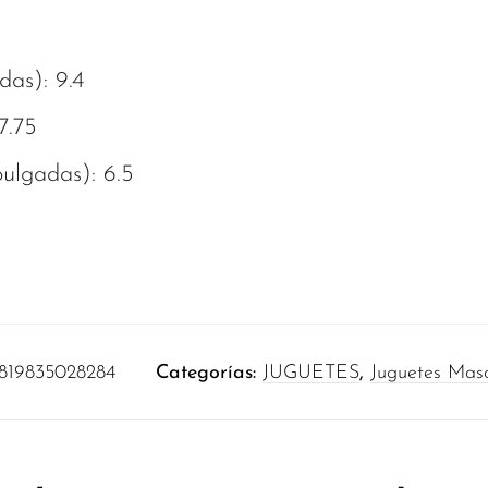
das): 9.4
7.75
pulgadas): 6.5
819835028284
Categorías:
JUGUETES
,
Juguetes Masc