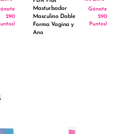
PDX Plus
Masturbador
ánate
Gánate
Masculino Doble
290
290
untos!
Puntos!
Forma Vagina y
Ano
s