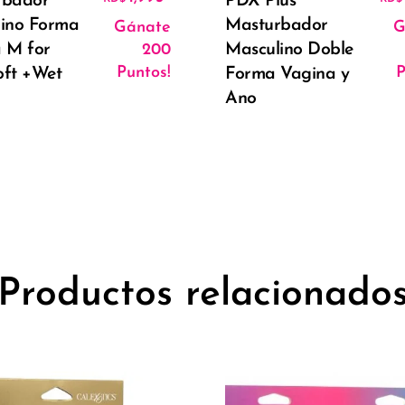
rbador
PDX Plus
ino Forma
Masturbador
Gánate
G
ual es: RD$2,795.00.
 M for
Masculino Doble
200
Puntos!
P
ft +Wet
Forma Vagina y
Ano
Productos relacionado