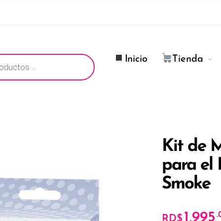
ductos
Inicio
Tienda
Kit de 
para el 
Smoke
1,995
.
RD$