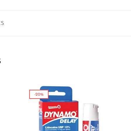
ES
s
-20%