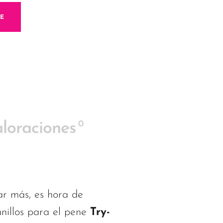
ME
0
loraciones
ar más, es hora de
anillos para el pene
Try-