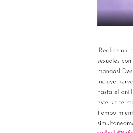
¡Realice un 
sexuales con 
mangas! Des
incluye nerv
hasta el anil
este kit te 
tiempo mient
simultáneame