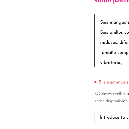
valor! ¡Disf
Seis mangas s
Seis anillos c
nudosas, dife
tamaño comple
vibratorio.,
Sin existencias
¿Quieres recibir 
estar disponible?