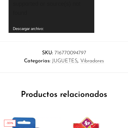
de
supported or source(s) not
vídeo
found
Descargar archivo:
https://multimedia.blackandpinkexotic.com/wp-
content/uploads/2023/01/blackandpinkintimo-
37.mp4?_=1
SKU:
716770094797
Categorías:
JUGUETES
,
Vibradores
Productos relacionados
-20%