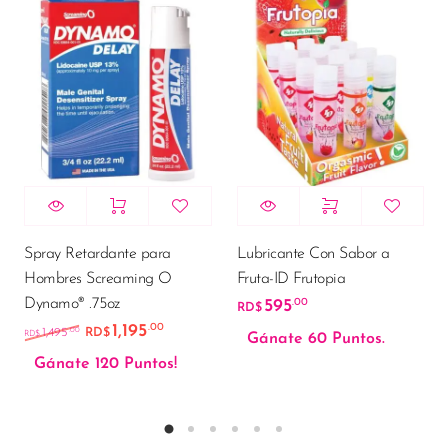
Spray Retardante para
Lubricante Con Sabor a
Hombres Screaming O
Fruta-ID Frutopia
Dynamo® .75oz
595
.00
RD$
1,195
.00
El precio original era: RD$1,495.00.
El precio actual es: RD$1,195.00.
.00
1,495
RD$
RD$
Gánate 60 Puntos.
Gánate 120 Puntos!