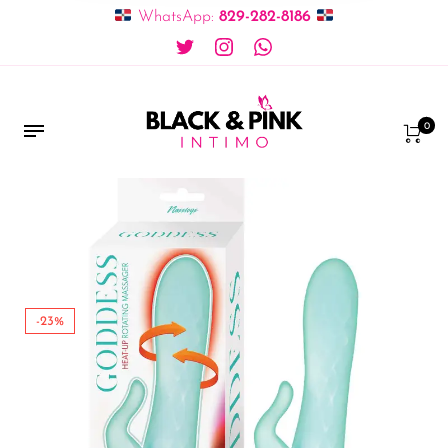
WhatsApp:
829-282-8186
0
-23%