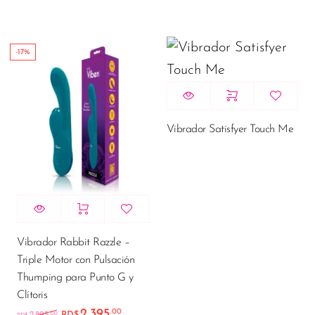
-17%
Vibrador Satisfyer Touch Me
Vibrador Rabbit Razzle –
Triple Motor con Pulsación
Thumping para Punto G y
Clítoris
2,395
.00
El precio original era: RD$2,895.00.
El precio actual es: RD$2,395.00.
.00