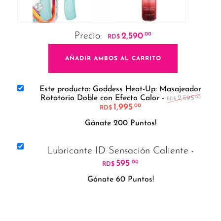
Precio:
2,590
.00
RD$
AÑADIR AMBOS AL CARRITO
Este producto: Goddess Heat-Up: Masajeador
El pre
Rotatorio Doble con Efecto Calor
-
2,595
.00
RD$
1,995
El precio actual es: RD
.00
RD$
Gánate 200 Puntos!
Lubricante ID Sensación Caliente
-
595
.00
RD$
Gánate 60 Puntos!