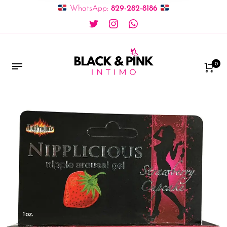
WhatsApp:
829-282-8186
0