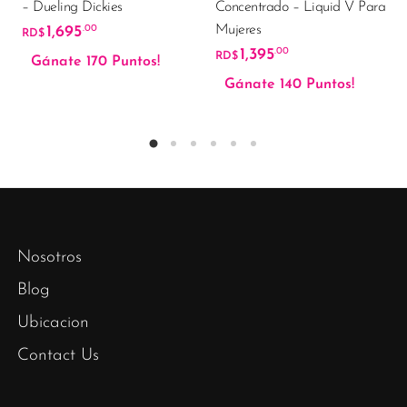
– Dueling Dickies
Concentrado – Liquid V Para
Mujeres
1,695
.00
RD$
1,395
.00
RD$
Gánate 170 Puntos!
Gánate 140 Puntos!
Nosotros
Blog
Ubicacion
Contact Us