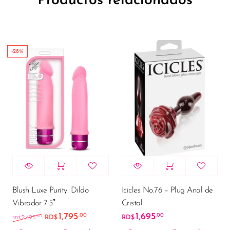
Productos relacionados
-28%
Blush Luxe Purity: Dildo
Icicles No.76 – Plug Anal de
Vibrador 7.5″
Cristal
1,795
1,695
.00
.00
El precio original era: RD$2,495.00.
El precio actual es: RD$1,795.00.
.00
2,495
RD$
RD$
RD$