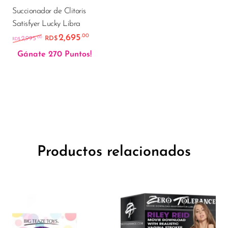
Succionador de Clitoris
Satisfyer Lucky Libra
2,695
.00
El precio original era: RD$2,995.00.
El precio actual es: RD$2,695.00.
.00
2,995
RD$
RD$
Gánate 270 Puntos!
Productos relacionados