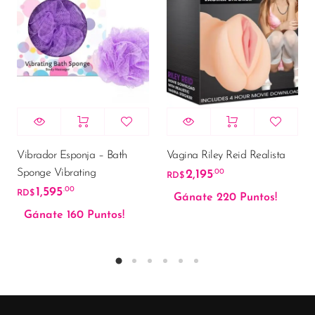
Vibrador Esponja – Bath
Vagina Riley Reid Realista
Sponge Vibrating
2,195
.00
RD$
1,595
.00
RD$
Gánate 220 Puntos!
Gánate 160 Puntos!