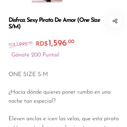
Disfraz Sexy Pirata De Amor (One Size
S/M)
1,596
.00
El precio original era: RD$1,995.00.
El precio actual es: R
RD$
1,995
.00
RD$
Gánate 200 Puntos!
ONE SIZE S-M
¿Hacia dónde quieres poner rumbo en una
noche tan especial?
Eleven anclas e icen las velas, que esta pirata