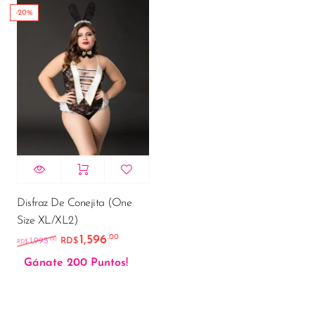
-20%
Disfraz De Conejita (One
Size XL/XL2)
1,596
.00
El precio original era: RD$1,995.00.
El precio actual es: RD$1,596.00.
.00
1,995
RD$
RD$
Gánate 200 Puntos!