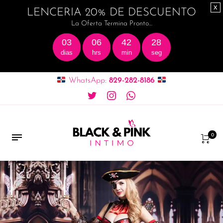
x
LENCERIA 20% DE DESCUENTO
La Oferta Termina Pronto…
03
06
42
27
dias
hrs
min
seg
WhatsApp:
829-282-8186
0