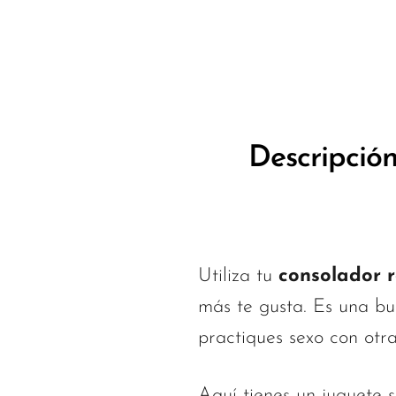
Descripció
Utiliza tu
consolador r
más te gusta. Es una b
practiques sexo con otr
Aquí tienes un juguete 