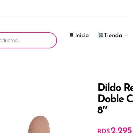
ductos
Inicio
Tienda
Dildo Re
Doble C
8″
2,295
RD$