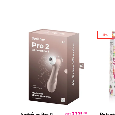
-11%
Añadir Al Carrito
3,795
.00
Satisfyer Pro 2
Potent
RD$