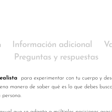
n
Información adicional
Va
Preguntas y respuestas
ealista
para experimentar con tu cuerpo y desc
uena manera de saber qué es lo que debes busca
a persona.
sexual que se adapta a múltiples posiciones grac