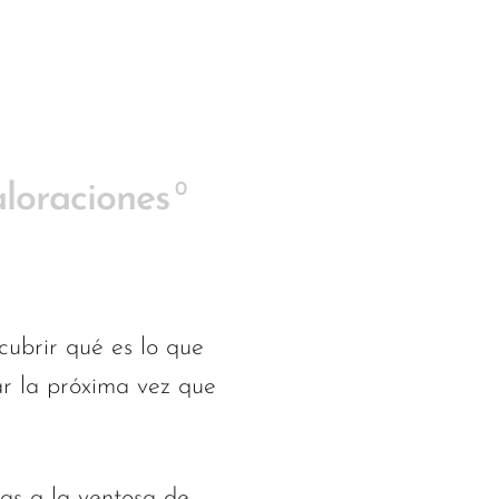
0
loraciones
ubrir qué es lo que
r la próxima vez que
ias a la ventosa de