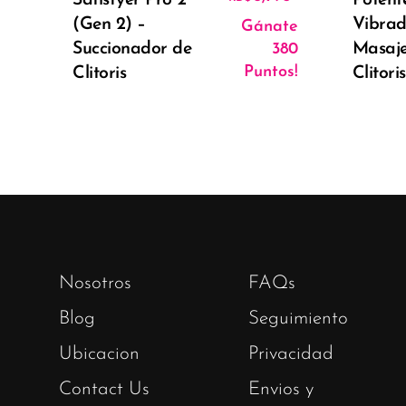
(Gen 2) –
Vibrad
Gánate
Succionador de
Masaj
380
Puntos!
Clitoris
Clitori
Nosotros
FAQs
Blog
Seguimiento
Ubicacion
Privacidad
Contact Us
Envios y