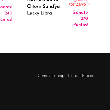
Vag
2,695
.00
RD$
Clitoris Satisfyer
Men
ánate
00.
El precio
Gánate
Lucky Libra
240
270
untos!
Puntos!
Somos los expertos del Placer.