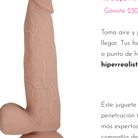
Gánate 230
Toma aire y 
llegar. Tus f
a punto de h
hiperrealis
Este juguete
penetración 
más expertos
compañía de 