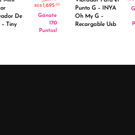
1,695
.00
RD$
or
Punto G – INYA
G
El precio actual es: RD$1,695.
Gánate
eador De
Oh My G –
170
P
s – Tiny
Recargable Usb
Puntos!