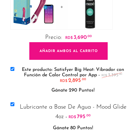
+
Precio:
3,690
.00
RD$
AÑADIR AMBOS AL CARRITO
Este producto: Satisfyer Big Heat: Vibrador con
El pr
Función de Calor Control por App
-
3,395
.00
RD$
2,895
El precio actual es: R
.00
RD$
Gánate 290 Puntos!
Lubricante a Base De Agua - Mood Glide
4oz
795
.00
-
RD$
Gánate 80 Puntos!