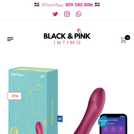
WhatsApp:
829-282-8186
0
-15%