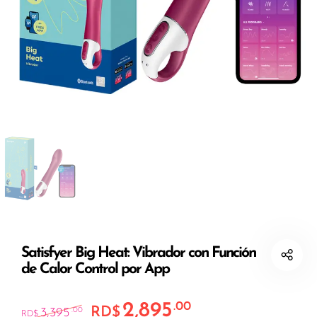
Satisfyer Big Heat: Vibrador con Función
de Calor Control por App
2,895
.00
El precio original era: RD$3,395.00.
El precio actual es:
RD$
3,395
.00
RD$