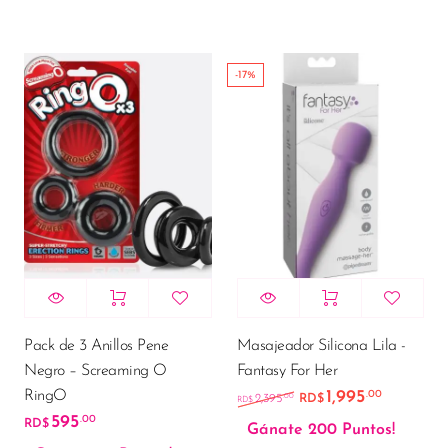
-17%
Pack de 3 Anillos Pene
Masajeador Silicona Lila -
Negro – Screaming O
Fantasy For Her
RingO
1,995
.00
El precio original e
El precio
.00
2,395
RD$
RD$
595
.00
RD$
Gánate 200 Puntos!