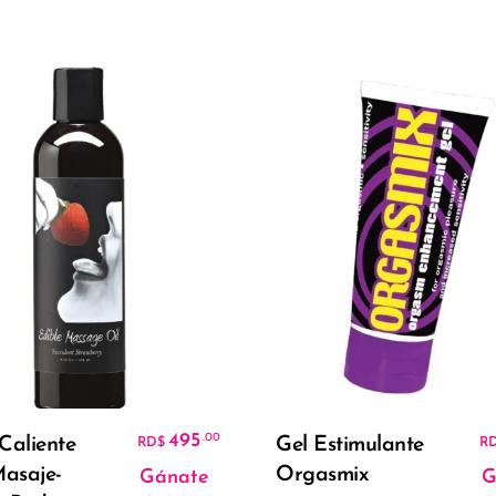
Añadir Al Carrito
Añadir Al Carrito
495
.00
Caliente
Gel Estimulante
RD$
R
asaje-
Orgasmix
Gánate
G