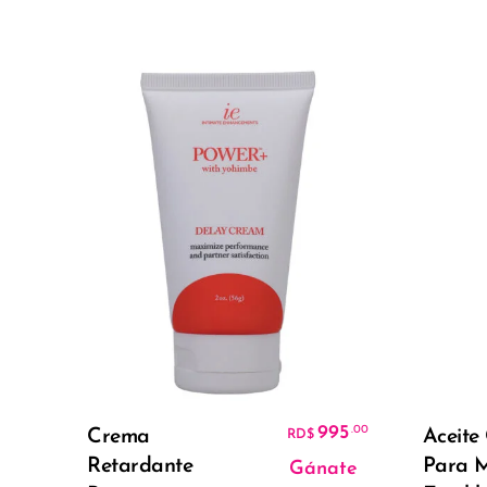
Añadir Al Carrito
995
.00
Crema
Aceite 
RD$
Retardante
Para M
Gánate