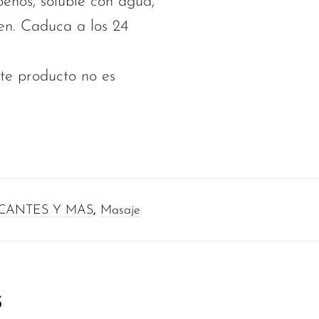
enos, soluble con agua,
ten. Caduca a los 24
ste producto no es
CANTES Y MAS
,
Masaje
s