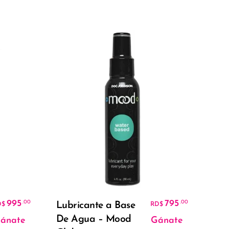
Dul
Sex
Añadir Al Carrito
995
795
.00
.00
Lubricante a Base
D$
RD$
Bla
De Agua – Mood
Che
ánate
Gánate