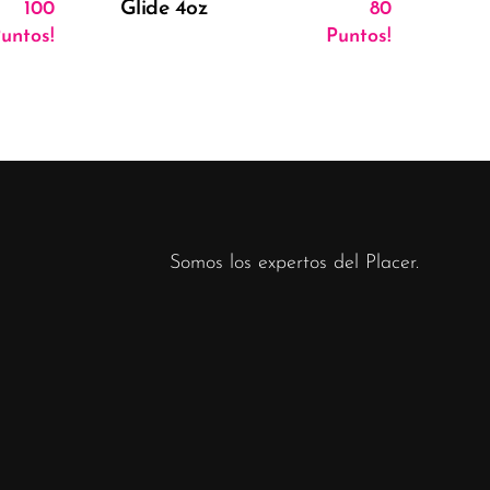
Glide 4oz
100
80
untos!
Puntos!
Somos los expertos del Placer.