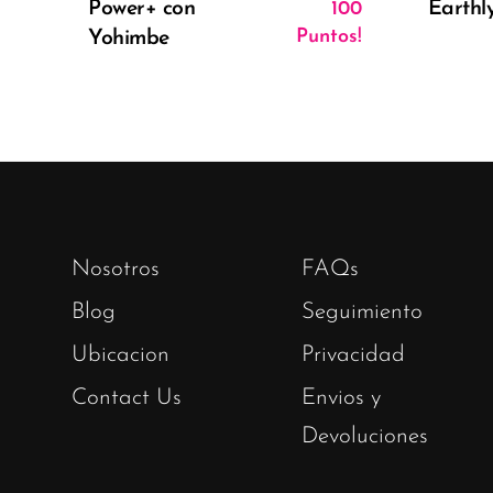
Power+ con
Earthl
100
Puntos!
Yohimbe
Nosotros
FAQs
Blog
Seguimiento
Ubicacion
Privacidad
Contact Us
Envios y
Devoluciones