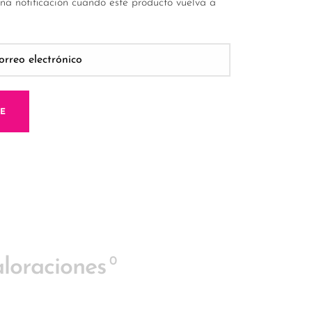
una notificación cuando este producto vuelva a
ME
0
loraciones