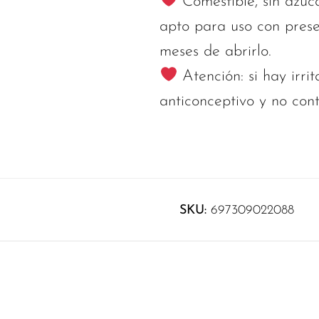
Comestible, sin azúc
apto para uso con preser
meses de abrirlo.
Atención: si hay irri
anticonceptivo y no con
SKU:
697309022088