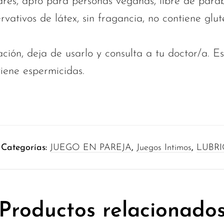
ares, apto para personas veganas, libre de parab
vativos de látex, sin fragancia, no contiene glu
tación, deja de usarlo y consulta a tu doctor/a. E
tiene espermicidas.
Categorías:
JUEGO EN PAREJA
,
Juegos Intimos
,
LUBRI
Productos relacionado