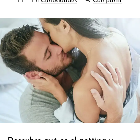
El
En
Curiosidades
Compartir