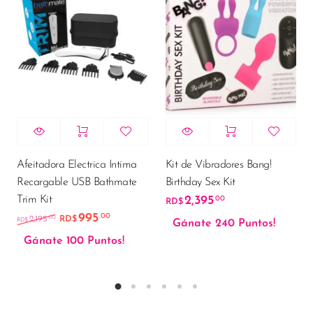
Afeitadora Electrica Intima
Kit de Vibradores Bang!
Recargable USB Bathmate
Birthday Sex Kit
Trim Kit
2,395
.00
RD$
995
.00
El precio original era: RD$2,195.00.
El precio actual es: RD$995.00.
.00
2,195
RD$
RD$
Gánate 240 Puntos!
Gánate 100 Puntos!